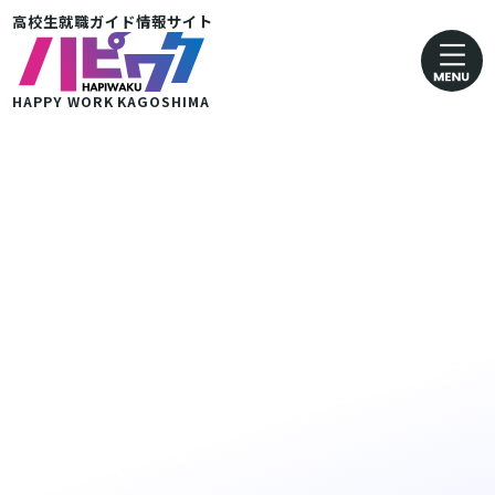
高校生就職ガイド情報サイト
卸売業・小売業
運輸· 郵便業
HAPPY WORK
KAGOSHIMA
金融・保険業
医療・福祉業
協同組合
グループ企業 その他