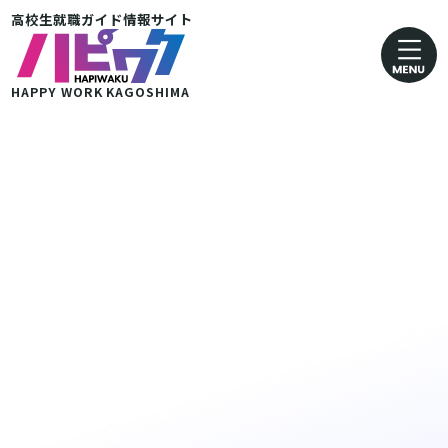
高校生就職ガイド情報サイト
卸売業・小売業
運輸· 郵便業
HAPPY WORK
KAGOSHIMA
金融・保険業
医療・福祉業
協同組合
グループ企業 その他