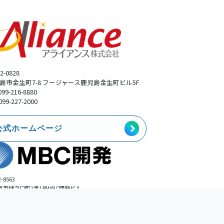
2-0828
島市金生町7-8 フージャース鹿児島金生町ビル5F
099-216-8880
099-227-2000
公式ホームページ
-8563
島市樋之口町1番1号MBC開発ビル
事業本部広告部
099-225-0113