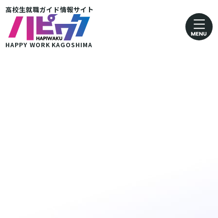
高校生就職ガイド情報サイト
卸売業・小売業
運輸· 郵便業
HAPPY WORK
KAGOSHIMA
金融・保険業
医療・福祉業
協同組合
グループ企業 その他