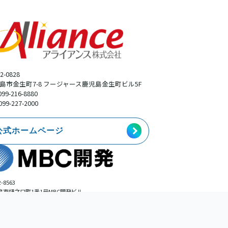
2-0828
島市金生町7-8 フージャース鹿児島金生町ビル5F
099-216-8880
099-227-2000
公式ホームページ
-8563
島市樋之口町1番1号MBC開発ビル
事業本部広告部
099-225-0113