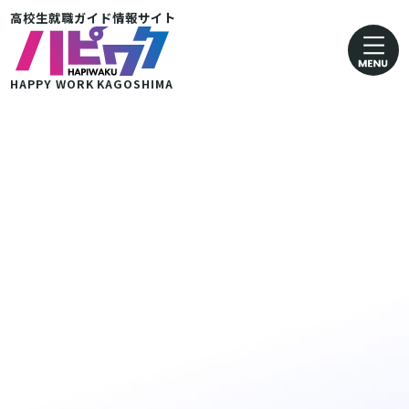
高校生就職ガイド情報サイト
卸売業・小売業
運輸· 郵便業
HAPPY WORK
KAGOSHIMA
金融・保険業
医療・福祉業
協同組合
グループ企業 その他