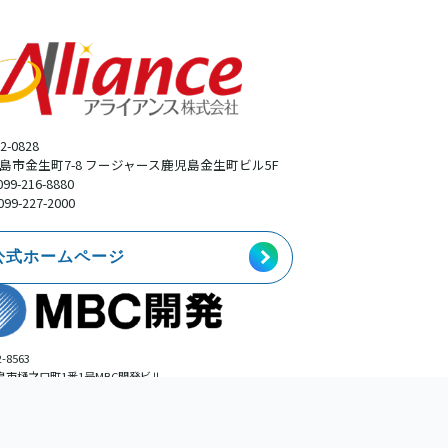
2-0828
島市金生町7-8 フージャース鹿児島金生町ビル5F
099-216-8880
099-227-2000
公式ホームページ
-8563
島市樋之口町1番1号MBC開発ビル
事業本部広告部
099-225-0113