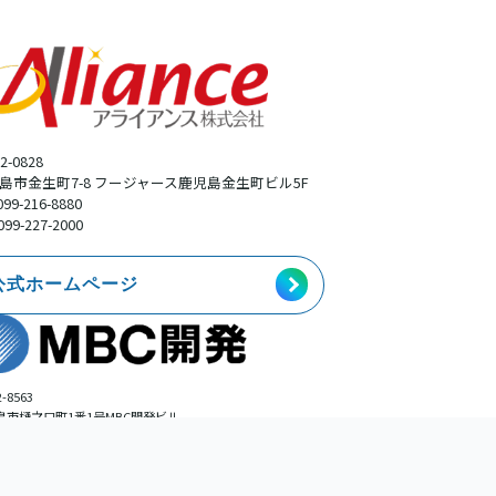
2-0828
島市金生町7-8 フージャース鹿児島金生町ビル5F
099-216-8880
099-227-2000
公式ホームページ
-8563
島市樋之口町1番1号MBC開発ビル
事業本部広告部
099-225-0113