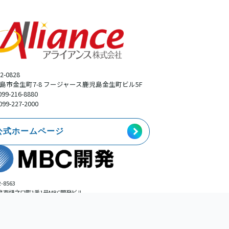
2-0828
島市金生町7-8 フージャース鹿児島金生町ビル5F
099-216-8880
099-227-2000
公式ホームページ
-8563
島市樋之口町1番1号MBC開発ビル
事業本部広告部
099-225-0113