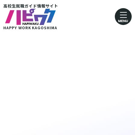
高校生就職ガイド情報サイト
卸売業・小売業
運輸· 郵便業
HAPPY WORK
KAGOSHIMA
金融・保険業
医療・福祉業
協同組合
グループ企業 その他