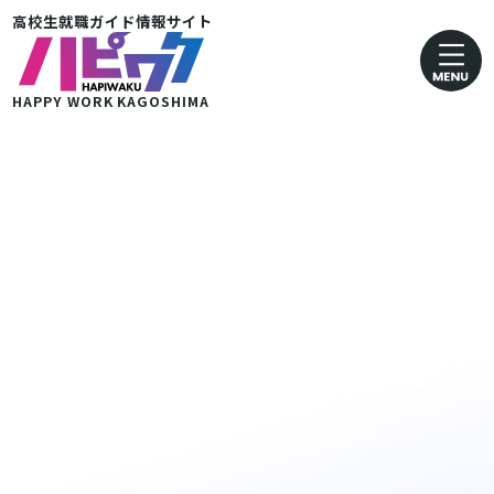
高校生就職ガイド情報サイト
卸売業・小売業
運輸· 郵便業
HAPPY WORK
KAGOSHIMA
金融・保険業
医療・福祉業
協同組合
グループ企業 その他