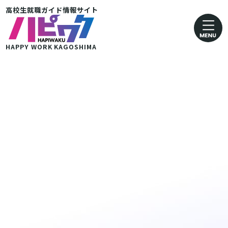
高校生就職ガイド情報サイト
卸売業・小売業
運輸· 郵便業
HAPPY WORK
KAGOSHIMA
金融・保険業
医療・福祉業
協同組合
グループ企業 その他