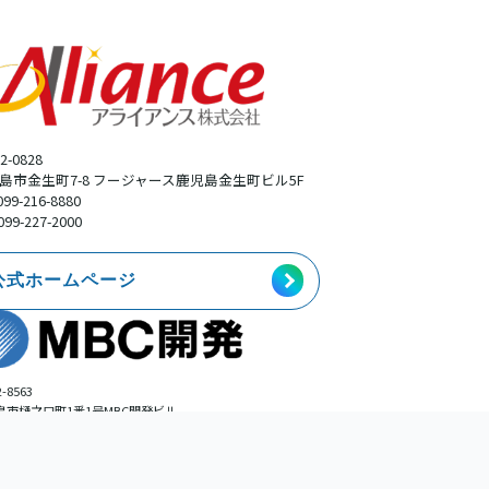
2-0828
島市金生町7-8 フージャース鹿児島金生町ビル5F
099-216-8880
099-227-2000
公式ホームページ
-8563
島市樋之口町1番1号MBC開発ビル
事業本部広告部
099-225-0113