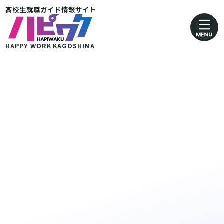
高校生就職ガイド情報サイト
卸売業・小売業
運輸· 郵便業
HAPPY WORK
KAGOSHIMA
金融・保険業
医療・福祉業
協同組合
グループ企業 その他