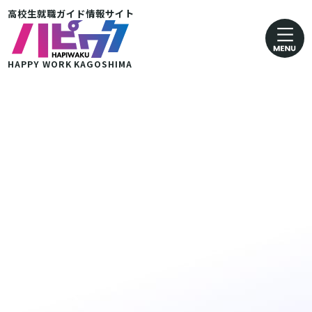
高校生就職ガイド情報サイト
卸売業・小売業
運輸· 郵便業
HAPPY WORK
KAGOSHIMA
金融・保険業
医療・福祉業
協同組合
グループ企業 その他