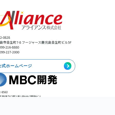
2-0828
島市金生町7-8 フージャース鹿児島金生町ビル5F
099-216-8880
099-227-2000
公式ホームページ
-8563
島市樋之口町1番1号MBC開発ビル
事業本部広告部
099-225-0113